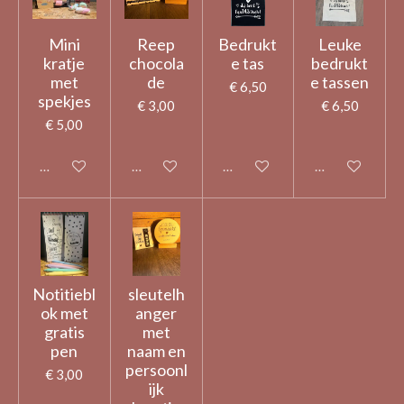
Mini
Reep
Bedrukt
Leuke
kratje
chocola
e tas
bedrukt
met
de
e tassen
€ 6,50
spekjes
€ 3,00
€ 6,50
€ 5,00
Uitgeschakeld
Uitgeschakeld
Uitgeschakeld
Uitgeschakeld
Notitiebl
sleutelh
ok met
anger
gratis
met
pen
naam en
persoonl
€ 3,00
ijk