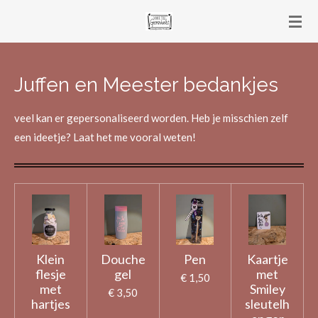
Ga
direct
naar
de
Juffen en Meester bedankjes
hoofdinhoud
veel kan er gepersonaliseerd worden. Heb je misschien zelf
een ideetje? Laat het me vooral weten!
Klein
Douche
Pen
Kaartje
flesje
gel
met
€ 1,50
met
Smiley
€ 3,50
hartjes
sleutelh