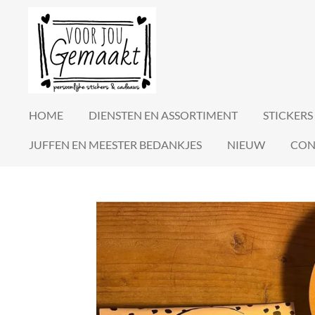
Ga
direct
naar
de
hoofdinhoud
HOME
DIENSTEN EN ASSORTIMENT
STICKERS
JUFFEN EN MEESTER BEDANKJES
NIEUW
CON