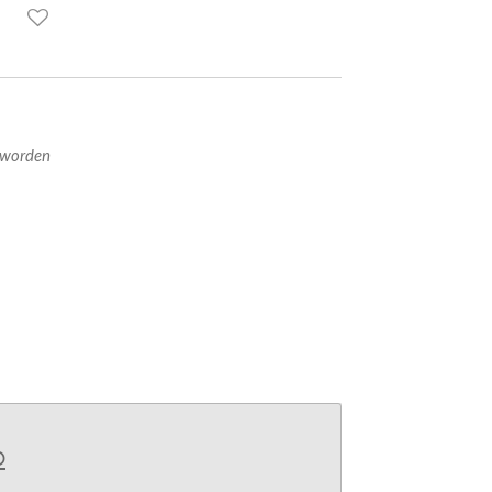
 worden
b