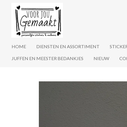
Ga
direct
naar
de
hoofdinhoud
HOME
DIENSTEN EN ASSORTIMENT
STICKE
JUFFEN EN MEESTER BEDANKJES
NIEUW
CO