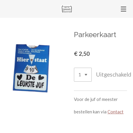
Ga
direct
naar
de
Parkeerkaart
hoofdinhoud
€ 2,50
Uitgeschakeld
Voor de juf of meester
bestellen kan via
Contact